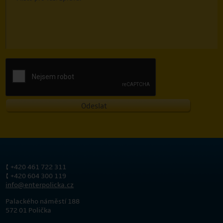
Odeslat
+420 461 722 311
+420 604 300 119
info@enterpolicka.cz
Palackého náměstí 188
572 01 Polička