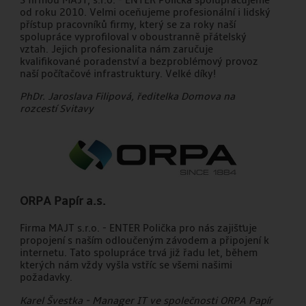
S firmou MAJT, s.r.o. - ENTER Polička spolupracujeme
od roku 2010. Velmi oceňujeme profesionální i lidský
přístup pracovníků firmy, který se za roky naší
spolupráce vyprofiloval v oboustranně přátelský
vztah. Jejich profesionalita nám zaručuje
kvalifikované poradenství a bezproblémový provoz
naší počítačové infrastruktury. Velké díky!
PhDr. Jaroslava Filipová, ředitelka Domova na
rozcestí Svitavy
ORPA Papír a.s.
Firma MAJT s.r.o. - ENTER Polička pro nás zajišťuje
propojení s naším odloučeným závodem a připojení k
internetu. Tato spolupráce trvá již řadu let, během
kterých nám vždy vyšla vstříc se všemi našimi
požadavky.
Karel Švestka - Manager IT ve společnosti ORPA Papír