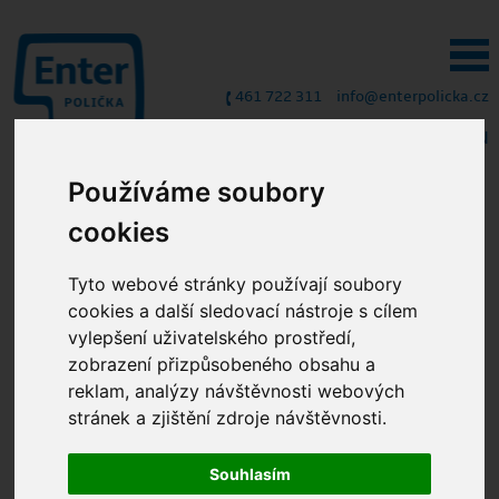
461 722 311
info@enterpolicka.cz
CZ
/
EN
Používáme soubory
cookies
Zabezpečení a antivirová
Tyto webové stránky používají soubory
ochrana
cookies a další sledovací nástroje s cílem
vylepšení uživatelského prostředí,
zobrazení přizpůsobeného obsahu a
reklam, analýzy návštěvnosti webových
stránek a zjištění zdroje návštěvnosti.
Souhlasím
centrální zabezpečení sítě