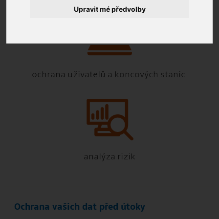
Upravit mé předvolby
ochrana uživatelů a koncových stanic
analýza rizik
Ochrana vašich dat před útoky